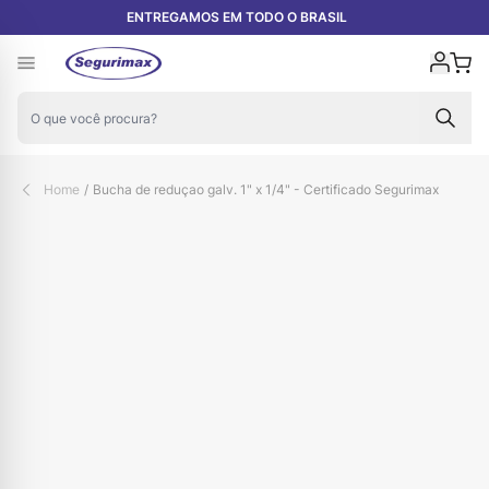
Pular para o conteúdo
ENTREGAMOS EM TODO O BRASIL
Carr
Home
/
Bucha de reduçao galv. 1" x 1/4" - Certificado Segurimax