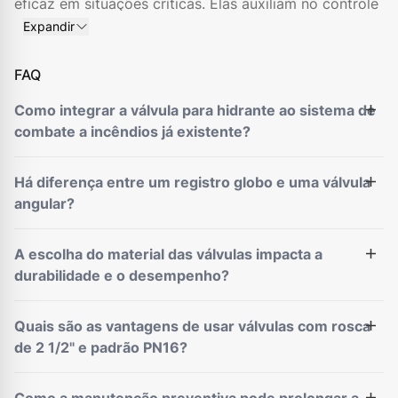
eficaz em situações críticas. Elas auxiliam no controle
de fluidos variados, a depender da instalação, e se
Expandir
destacam pela facilidade de instalação e
manutenção.
FAQ
Aqui, na Segurimax, você encontra válvula globo feita
Como integrar a válvula para hidrante ao sistema de
em latão e ferro fundido de alta resistência e haste de
combate a incêndios já existente?
controle em aço, proporcionando máxima
durabilidade. Os produtos surpreendem pela
Há diferença entre um registro globo e uma válvula
qualidade e pela segurança de uso.
angular?
Certificação e qualidade única
Aqui, a segurança vem em primeiro lugar. Por isso, as
A escolha do material das válvulas impacta a
válvulas
seguem normas reconhecidas nacionalmente.
durabilidade e o desempenho?
A válvula globo atende aos padrões da NBR 16021,
que detalha dimensionamento, instalação e
manutenção para válvulas e acessórios para
Quais são as vantagens de usar válvulas com rosca
hidrantes.
de 2 1/2" e padrão PN16?
Com essa preocupação, você tem uma garantia de