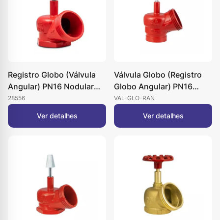
Registro Globo (Válvula
Válvula Globo (Registro
Angular) PN16 Nodular
Globo Angular) PN16
2.1/2” x 45º
Nodular 2.1/2” x 45º
28556
VAL-GLO-RAN
Ranhurada
Ver detalhes
Ver detalhes