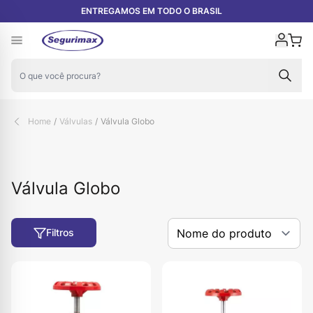
Pular para o conteúdo
ENTREGAMOS EM TODO O BRASIL
Carr
Home
/
Válvulas
/
Válvula Globo
Válvula Globo
Filtros