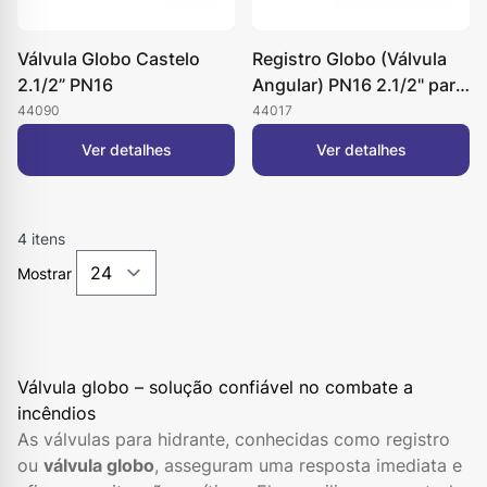
Válvula Globo Castelo
Registro Globo (Válvula
2.1/2” PN16
Angular) PN16 2.1/2" para
Hidrante x 45º em Latão
44090
44017
Ver detalhes
Ver detalhes
4
itens
Mostrar
Válvula globo – solução confiável no combate a
incêndios
As válvulas para hidrante, conhecidas como registro
ou
válvula globo
, asseguram uma resposta imediata e