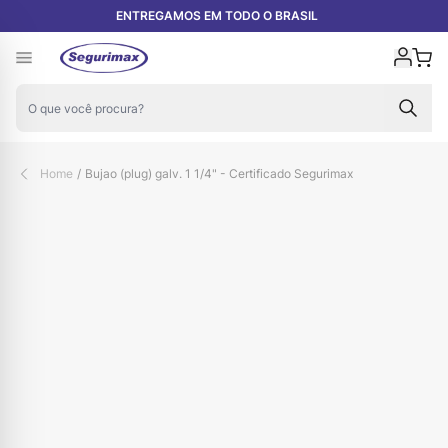
Pular para o conteúdo
EXCLUSIVO PARA REVENDAS E INSTALADORAS
Carr
Home
/
Bujao (plug) galv. 1 1/4" - Certificado Segurimax