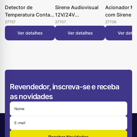
Detector de
Sirene Audiovisual
Acionador M
Temperatura Contato
12V/24V
com Sirene 1
Seco 12V/24V
CONVENCIONAL
CONVENCIO
27757
27707
27706
CONVENCIONAL
Ver detalhes
Ver detalhes
Ver detal
Revendedor, inscreva-se e receba
as novidades
Receber Novidades