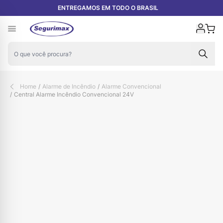
Pular para o conteúdo
ENTREGAMOS EM TODO O BRASIL
Carr
Home
/
Alarme de Incêndio
/
Alarme Convencional
/
Central Alarme Incêndio Convencional 24V