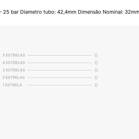
i - 25 bar Diametro tubo: 42,4mm Dimensão Nominal: 32m
0
5 ESTRELAS
0
4 ESTRELAS
0
3 ESTRELAS
0
2 ESTRELAS
0
1 ESTRELA