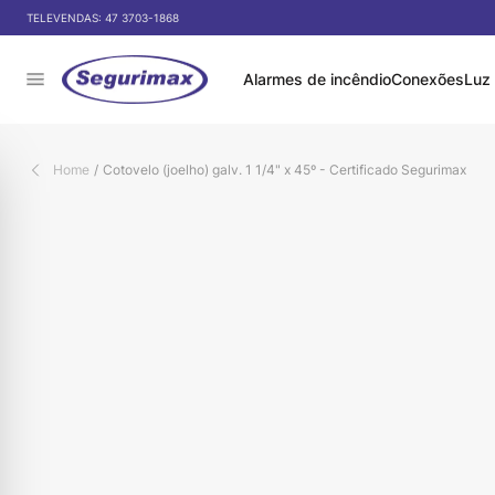
Pular para o conteúdo
 DE DESCONTO NO PIX
TELEVENDAS:
47 3703-1868
Alarmes de incêndio
Conexões
Luz
Home
/
Cotovelo (joelho) galv. 1 1/4" x 45º - Certificado Segurimax