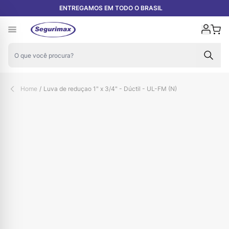
Pular para o conteúdo
ENTREGAMOS EM TODO O BRASIL
Carr
Home
/
Luva de reduçao 1" x 3/4" - Dúctil - UL-FM (N)