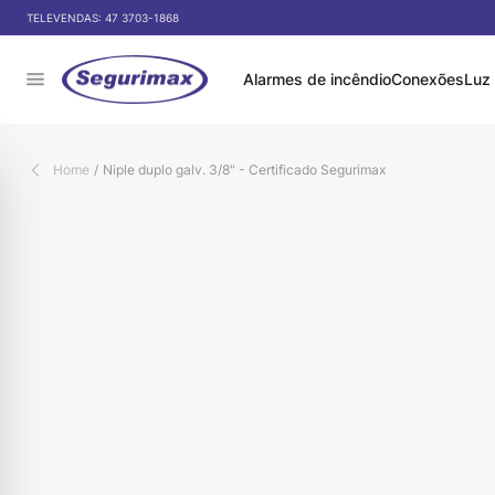
Pular para o conteúdo
 DE DESCONTO NO PIX
TELEVENDAS:
47 3703-1868
Alarmes de incêndio
Conexões
Luz
Home
/
Niple duplo galv. 3/8" - Certificado Segurimax