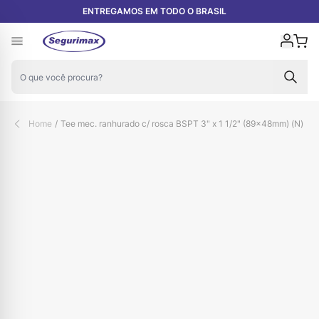
Pular para o conteúdo
ENTREGAMOS EM TODO O BRASIL
Carr
Home
/
Tee mec. ranhurado c/ rosca BSPT 3" x 1 1/2" (89×48mm) (N)