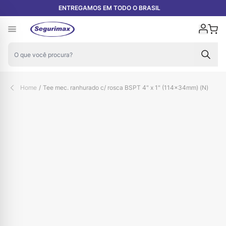
Pular para o conteúdo
ENTREGAMOS EM TODO O BRASIL
Carr
Home
/
Tee mec. ranhurado c/ rosca BSPT 4" x 1" (114×34mm) (N)