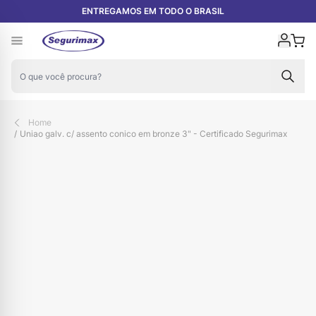
Pular para o conteúdo
ENTREGAMOS EM TODO O BRASIL
Carr
Home
/
Uniao galv. c/ assento conico em bronze 3" - Certificado Segurimax