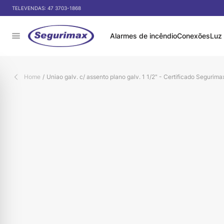
Pular para o conteúdo
 DE DESCONTO NO PIX
TELEVENDAS:
47 3703-1868
Alarmes de incêndio
Conexões
Luz
Home
/
Uniao galv. c/ assento plano galv. 1 1/2" - Certificado Segurima