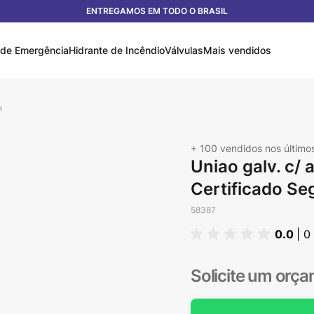
ENTREGAMOS EM TODO O BRASIL
 de Emergência
Hidrante de Incêndio
Válvulas
Mais vendidos
x
+ 100
vendidos nos último
Uniao galv. c/ 
Certificado Se
58387
0.0
| 0
Solicite um orç