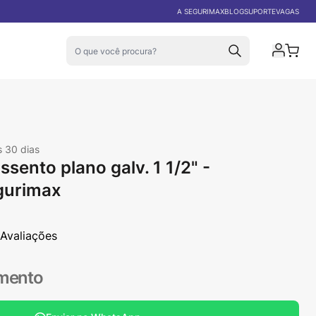
EXCLUSIVO PARA REVENDA
A SEGURIMAX
BLOG
SUPORTE
VAGAS
Carri
s 30 dias
assento plano galv. 1 1/2" -
gurimax
 Avaliações
amento