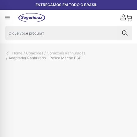
Pular para o conteúdo
ENTREGAMOS EM TODO O BRASIL
Carr
Home
/
Conexões
/
Conexões Ranhuradas
/
Adaptador Ranhurado - Rosca Macho BSP