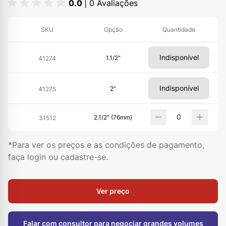
0.0
| 0 Avaliações
SKU
Opção
Quantidade
Indisponível
1.1/2"
41274
Indisponível
2"
41275
2.1/2" (76mm)
31512
*Para ver os preços e as condições de pagamento,
faça login ou cadastre-se.
Ver preço
Falar com consultor para negociar grandes volumes