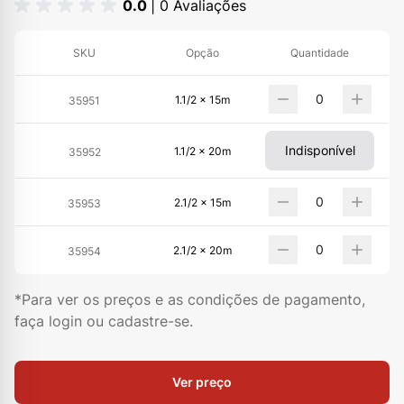
0.0
| 0 Avaliações
SKU
Opção
Quantidade
1.1/2 x 15m
35951
Indisponível
1.1/2 x 20m
35952
2.1/2 x 15m
35953
2.1/2 x 20m
35954
*Para ver os preços e as condições de pagamento,
faça login ou cadastre-se.
Ver preço